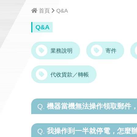
首頁
Q&A
Q&A
業務說明
寄件
代收貨款／轉帳
機器當機無法操作領取郵件
Q.
我操作到一半就停電，怎麼
Q.