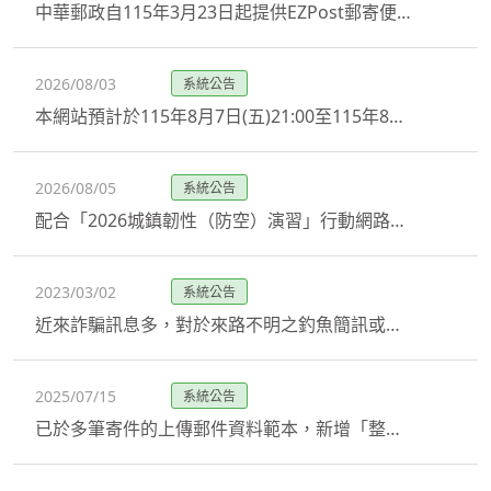
中華郵政自115年3月23日起提供EZPost郵寄便會員升級郵政會員服務
2026/08/03
系統公告
本網站預計於115年8月7日(五)21:00至115年8月8日(六)00:00 暫停提供郵政會員註冊、升級、忘記密碼及變更手機號碼功能
2026/08/05
系統公告
配合「2026城鎮韌性（防空）演習」行動網路降速演練，EZPost相關業務因應說明。
2023/03/02
系統公告
近來詐騙訊息多，對於來路不明之釣魚簡訊或電子郵件，請慎防並提高警覺，勿輕易點選連結登入，以免個人資料遭竊取。
2025/07/15
系統公告
已於多筆寄件的上傳郵件資料範本，新增「整段地址」格式，歡迎多加利用!