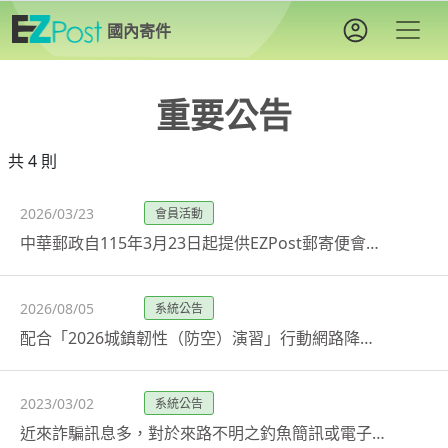
國內寄件
重要公告
共 4 則
2026/03/23
會員活動
中華郵政自115年3月23日起提供EZPost郵寄便會員升級郵政會員服務
2026/08/05
系統公告
配合「2026城鎮韌性（防空）演習」行動網路降速演練，EZPost相關業務因應說明。
2023/03/02
系統公告
近來詐騙訊息多，對於來路不明之釣魚簡訊或電子郵件，請慎防並提高警覺，勿輕易點選連結登入，以免個人資料遭竊取。