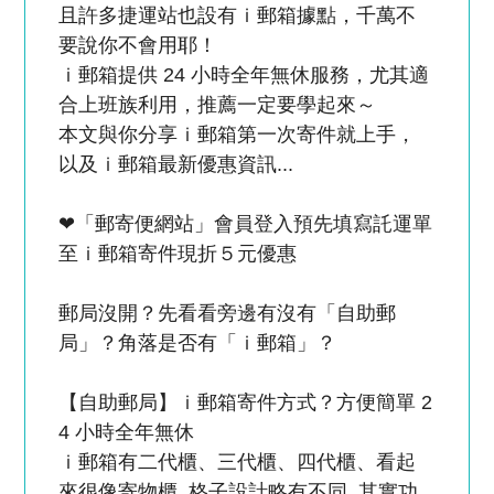
且許多捷運站也設有ｉ郵箱據點，千萬不
要說你不會用耶！
ｉ郵箱提供 24 小時全年無休服務，尤其適
合上班族利用，推薦一定要學起來～
本文與你分享ｉ郵箱第一次寄件就上手，
以及ｉ郵箱最新優惠資訊...
❤「郵寄便網站」會員登入預先填寫託運單
至ｉ郵箱寄件現折５元優惠
郵局沒開？先看看旁邊有沒有「自助郵
局」？角落是否有「ｉ郵箱」？
【自助郵局】ｉ郵箱寄件方式？方便簡單 2
4 小時全年無休
ｉ郵箱有二代櫃、三代櫃、四代櫃、看起
來很像寄物櫃, 格子設計略有不同, 其實功