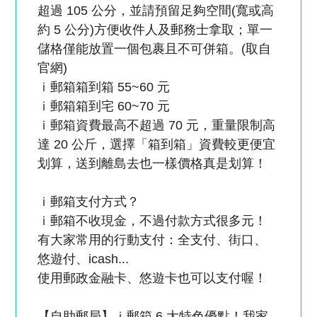
超過 105 公分，並請預留足夠空間(寬或高
約 5 公分)方便收件人及郵務士拿取；單一
儲格僅能放置一個包裹且不可併箱。(取自
官網)
ｉ郵箱箱到箱 55~60 元
ｉ郵箱箱到宅 60~70 元
ｉ郵箱資費最高不超過 70 元，重量限制高
達 20 公斤，選擇「箱到箱」資費較更便宜
划算，送到離島去也一樣價格真是划算！
ｉ郵箱支付方式？
ｉ郵箱不收現金，不過付款方式很多元！
有大家常用的行動支付：全支付、街口、
悠遊付、icash...
使用郵政金融卡、悠遊卡也可以支付喔！
【自助郵局】ｉ郵箱 6 大特色優點！我家