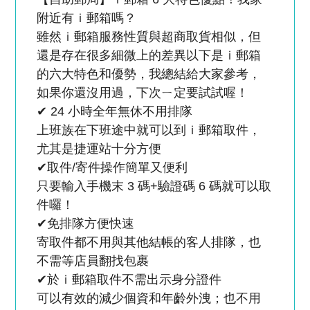
附近有ｉ郵箱嗎？
雖然ｉ郵箱服務性質與超商取貨相似，但
還是存在很多細微上的差異以下是ｉ郵箱
的六大特色和優勢，我總結給大家參考，
如果你還沒用過，下次ㄧ定要試試喔！
✔ 24 小時全年無休不用排隊
上班族在下班途中就可以到ｉ郵箱取件，
尤其是捷運站十分方便
✔取件/寄件操作簡單又便利
只要輸入手機末 3 碼+驗證碼 6 碼就可以取
件囉！
✔免排隊方便快速
寄取件都不用與其他結帳的客人排隊，也
不需等店員翻找包裹
✔於ｉ郵箱取件不需出示身分證件
可以有效的減少個資和年齡外洩；也不用