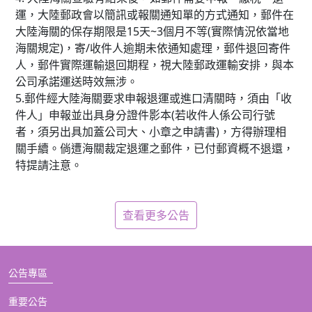
運，大陸郵政會以簡訊或報關通知單的方式通知，郵件在
大陸海關的保存期限是15天~3個月不等(實際情況依當地
海關規定)，寄/收件人逾期未依通知處理，郵件退回寄件
人，郵件實際運輸退回期程，視大陸郵政運輸安排，與本
公司承諾運送時效無涉。
5.郵件經大陸海關要求申報退運或進口清關時，須由「收
件人」申報並出具身分證件影本(若收件人係公司行號
者，須另出具加蓋公司大、小章之申請書)，方得辦理相
關手續。倘遭海關裁定退運之郵件，已付郵資概不退還，
特提請注意。
查看更多公告
公告專區
重要公告